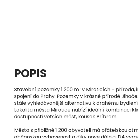
POPIS
Stavební pozemky 1 200 m² v Miroticích – příroda, i
spojení do Prahy. Pozemky v krásné přírodě Jihoče
stále vyhledávanější alternativu k drahému bydlení
Lokalita města Mirotice nabízí ideální kombinaci kli
dostupnosti větších měst, kousek Příbram.
Město s přibližně 1 200 obyvateli má přátelskou at
občanskou vybavenost a díky nové dálnici D4 výraz