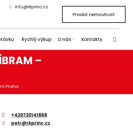
info@rkprinc.cz
Prodat nemovitost
Vyhled
ptávku
Rychlý výkup
O nás
Kontakty
ŘÍBRAM –
ení Praha
+420720141868
petr@rkprinc.cz