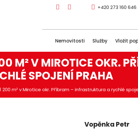
+420 273 160 646
Nemovitosti
Služby
Vložit po
00 M² V MIROTICE OKR. P
CHLÉ SPOJENÍ PRAHA
200 m² v Mirotice okr. Příbram – infrastruktura a rychlé spoj
Vopěnka Petr