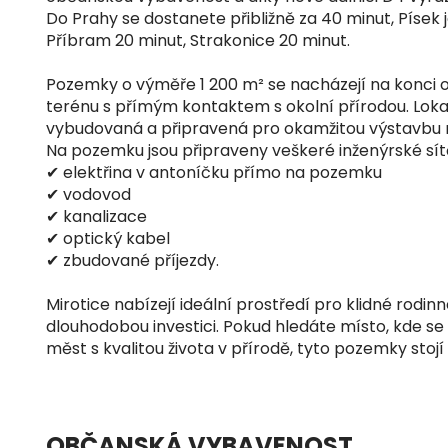
Do Prahy se dostanete přibližně za 40 minut, Písek j
Příbram 20 minut, Strakonice 20 minut.
Pozemky o výměře 1 200 m² se nacházejí na konci 
terénu s přímým kontaktem s okolní přírodou. Lokal
vybudovaná a připravená pro okamžitou výstavbu
Na pozemku jsou připraveny veškeré inženýrské sít
✔ elektřina v antoníčku přímo na pozemku
✔ vodovod
✔ kanalizace
✔ optický kabel
✔ zbudované příjezdy.
Mirotice nabízejí ideální prostředí pro klidné rodinn
dlouhodobou investici. Pokud hledáte místo, kde se
měst s kvalitou života v přírodě, tyto pozemky stojí
OBČANSKÁ VYBAVENOST