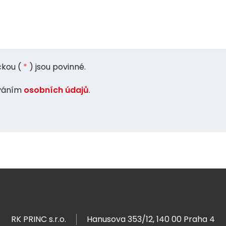
kou (
*
) jsou povinné.
ováním
osobních údajů
.
RK PRINC s.r.o.
Hanusova 353/12, 140 00 Praha 4