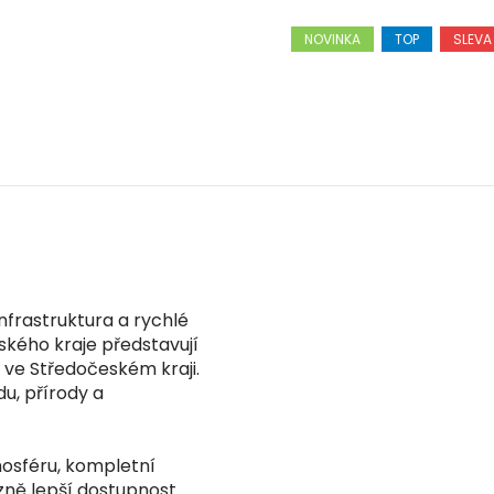
NOVINKA
TOP
SLEVA
nfrastruktura a rychlé
ského kraje představují
 ve Středočeském kraji.
du, přírody a
mosféru, kompletní
ně lepší dostupnost.