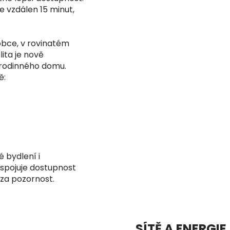
e vzdálen 15 minut,
obce, v rovinatém
ita je nově
 rodinného domu.
ě:
é bydlení i
 spojuje dostupnost
 za pozornost.
SÍTĚ A ENERGIE