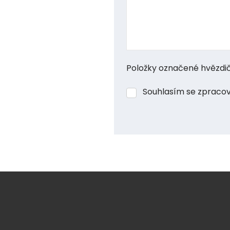
Položky označené hvězdič
Souhlasím se zprac
Souhlasím
se
Formulář
zpracováním
osobních
se
údajů
.
nepodařilo
odeslat.