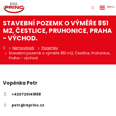
Rozbale
Vyhledáván
menu
STAVEBNÍ POZEMK O VÝMĚŘE 851
M2, ČESTLICE, PRUHONICE, PRAHA
- VÝCHOD.
Nemovitosti
Pozemky
Stavební pozemk o výměře 851 m2, Čestlice, Pruhonice,
Praha - východ.
Vopěnka Petr
+420720141868
petr@rkprinc.cz