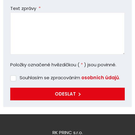
Text zprávy
*
Položky označené hvězdičkou (
*
) jsou povinné.
Souhlasím se zpracováním
osobních údajů
.
Souhlasím
se
zpracováním
ODESLAT
osobních
Formulář
údajů
.
se
nepodařilo
odeslat.
RK PRINC s.r.o.