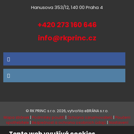
Hanusova 353/12, 140 00 Praha 4
+420 273 160 646
info@rkprinc.cz
© RK PRINC s.r.o. 2026, vytvořila eBRÁNA s.r.o.
Mapa stránek
|
Podmínky použití
|
Ochrana oznamovatelů
|
Poučení
spotřebitele
|
Bezpečnost a ochrana osobních údajů
|
Nastavení
cookies
Tento web využívá cookies