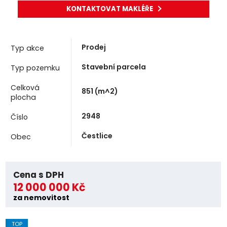
KONTAKTOVAT MAKLÉŘE
Prodej
Typ akce
Stavební parcela
Typ pozemku
Celková
851
(m^2)
plocha
2948
Číslo
Čestlice
Obec
Cena s DPH
12 000 000 Kč
za nemovitost
TOP