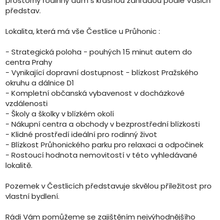
prostorný rodinný dům s krásnou zahradou podle Vašich
představ.
Lokalita, která má vše Čestlice u Průhonic :
- Strategická poloha - pouhých 15 minut autem do
centra Prahy
- Vynikající dopravní dostupnost - blízkost Pražského
okruhu a dálnice D1
- Kompletní občanská vybavenost v docházkové
vzdálenosti
- Školy a školky v blízkém okolí
- Nákupní centra a obchody v bezprostřední blízkosti
- Klidné prostředí ideální pro rodinný život
- Blízkost Průhonického parku pro relaxaci a odpočinek
- Rostoucí hodnota nemovitostí v této vyhledávané
lokalitě.
Pozemek v Čestlicích představuje skvělou příležitost pro
vlastní bydlení.
Rádi Vám pomůžeme se zajištěním nejvýhodnějšího