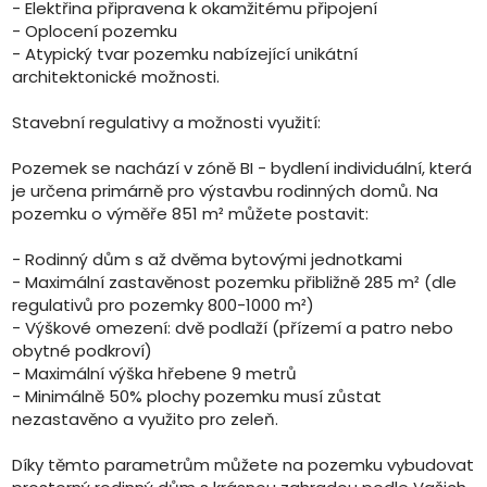
- Elektřina připravena k okamžitému připojení
- Oplocení pozemku
- Atypický tvar pozemku nabízející unikátní
architektonické možnosti.
Stavební regulativy a možnosti využití:
Pozemek se nachází v zóně BI - bydlení individuální, která
je určena primárně pro výstavbu rodinných domů. Na
pozemku o výměře 851 m² můžete postavit:
- Rodinný dům s až dvěma bytovými jednotkami
- Maximální zastavěnost pozemku přibližně 285 m² (dle
regulativů pro pozemky 800-1000 m²)
- Výškové omezení: dvě podlaží (přízemí a patro nebo
obytné podkroví)
- Maximální výška hřebene 9 metrů
- Minimálně 50% plochy pozemku musí zůstat
nezastavěno a využito pro zeleň.
Díky těmto parametrům můžete na pozemku vybudovat