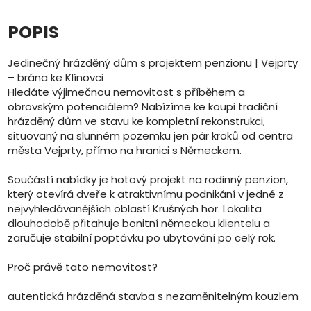
POPIS
Jedinečný hrázděný dům s projektem penzionu | Vejprty
– brána ke Klínovci
Hledáte výjimečnou nemovitost s příběhem a
obrovským potenciálem? Nabízíme ke koupi tradiční
hrázděný dům ve stavu ke kompletní rekonstrukci,
situovaný na slunném pozemku jen pár kroků od centra
města Vejprty, přímo na hranici s Německem.
Součástí nabídky je hotový projekt na rodinný penzion,
který otevírá dveře k atraktivnímu podnikání v jedné z
nejvyhledávanějších oblastí Krušných hor. Lokalita
dlouhodobě přitahuje bonitní německou klientelu a
zaručuje stabilní poptávku po ubytování po celý rok.
Proč právě tato nemovitost?
autentická hrázděná stavba s nezaměnitelným kouzlem