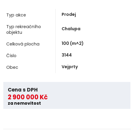
Prodej
Typ akce
Typ rekreačního
Chalupa
objektu
100
(m^2)
Celková plocha
3144
Číslo
Vejprty
Obec
Cena s DPH
2 900 000 Kč
za nemovitost