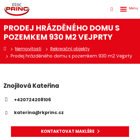
Rozbale
Vyhledáván
menu
PRODEJ HRÁZDĚNÉHO DOMU S
POZEMKEM 930 M2 VEJPRTY
Nemovitosti
Rekreační objekty
Prodej hrázděného domu s pozemkem 930 m2 Vejprty
Znojilová Kateřina
+420724208106
katerina@rkprinc.cz
KONTAKTOVAT MAKLÉŘE