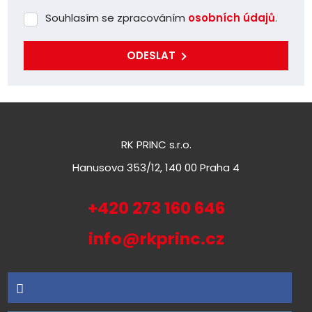
Souhlasím se zpracováním
osobních údajů
.
Souhlasím
se
zpracováním
ODESLAT
osobních
Formulář
údajů
.
se
nepodařilo
odeslat.
RK PRINC s.r.o.
Hanusova 353/12, 140 00 Praha 4
+420 273 160 646
info@rkprinc.cz